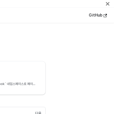
GitHub
nachocode SDK의 `facebook` 네임스페이스로 페이스북 네이티브 로그인 연동 및 사용자 데이터 조회, 로그인 상태 확인, 로그아웃 등 페이스북 인증 기능을 쉽게 구현할 수 있습니다.
다음