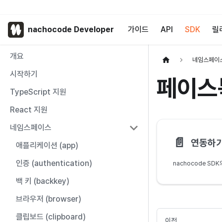
nachocode Developer
가이드
API
SDK
릴
개요
네임스페이스
시작하기
페이스북
TypeScript 지원
React 지원
네임스페이스
📄️
연동하
애플리케이션 (app)
인증 (authentication)
백 키 (backkey)
브라우저 (browser)
클립보드 (clipboard)
이전