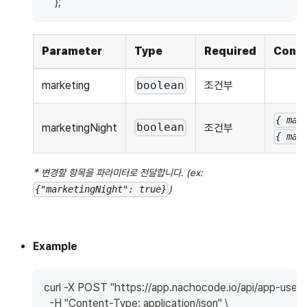
}
;
Parameter
Type
Required
Const
marketing
조건부
boolean
{ mar
boolean
marketingNight
조건부
{ mar
*
변경할 항목을 파라미터로 전달합니다. (ex:
)
{"marketingNight": true}
Example
curl -X POST "https://app.nachocode.io/api/app-user/
  -H "Content-Type: application/json" \