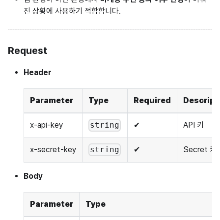
진 상황에 사용하기 적합합니다.
Request
Header
Parameter
Type
Required
Descript
x-api-key
✔
API 키
string
x-secret-key
✔
Secret 키
string
Body
Parameter
Type