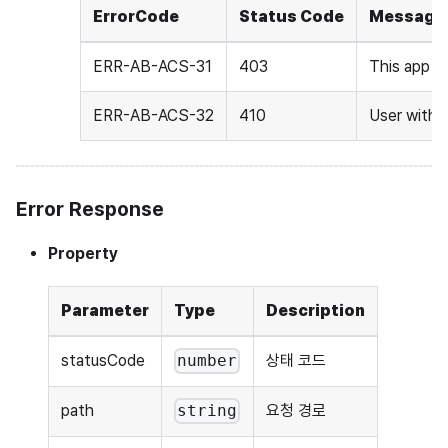
ErrorCode
Status Code
Message
ERR-AB-ACS-31
403
This app is
ERR-AB-ACS-32
410
User withdr
Error Response
Property
Parameter
Type
Description
statusCode
상태 코드
number
path
요청 경로
string