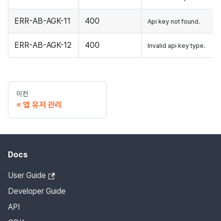
ERR-AB-AGK-11
400
Api key not found.
ERR-AB-AGK-12
400
Invalid api key type.
이전
앱 유저 관리
Docs
User Guide
Developer Guide
API