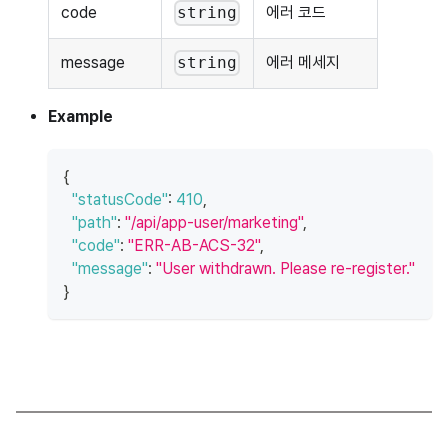
code
에러 코드
string
message
에러 메세지
string
Example
{
"statusCode"
:
410
,
"path"
:
"/api/app-user/marketing"
,
"code"
:
"ERR-AB-ACS-32"
,
"message"
:
"User withdrawn. Please re-register."
}