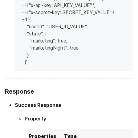
  -H "x-api-key: API_KEY_VALUE" \
  -H "x-secret-key: SECRET_KEY_VALUE" \
  -d '{
      "userId": "USER_ID_VALUE",
      "state": {
        "marketing": true,
        "marketingNight": true
      }
    }'
Response
Success Response
Property
Properties
Type