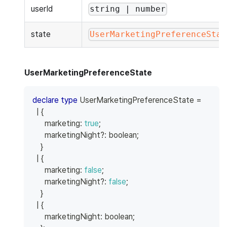
userId
string | number
state
UserMarketingPreferenceStat
UserMarketingPreferenceState
declare
type
UserMarketingPreferenceState
=
|
{
      marketing
:
true
;
      marketingNight
?
:
boolean
;
}
|
{
      marketing
:
false
;
      marketingNight
?
:
false
;
}
|
{
      marketingNight
:
boolean
;