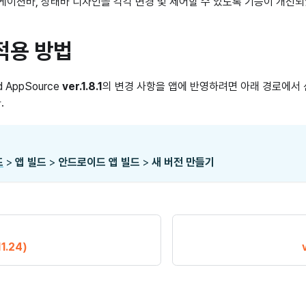
비게이션바, 상태바 디자인을 각각 변경 및 제어할 수 있도록 기능이 개선
적용 방법
id AppSource
ver.1.8.1
의 변경 사항을 앱에 반영하려면 아래 경로에서 
.
드
>
앱 빌드
>
안드로이드 앱 빌드
>
새 버전 만들기
11.24)