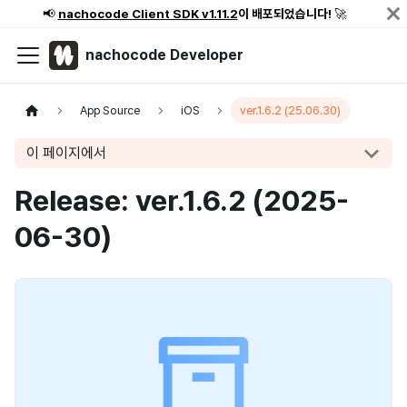
📢
nachocode Client SDK v1.11.2
이 배포되었습니다!
🚀
nachocode Developer
App Source
iOS
ver.1.6.2 (25.06.30)
이 페이지에서
Release: ver.1.6.2 (2025-
06-30)